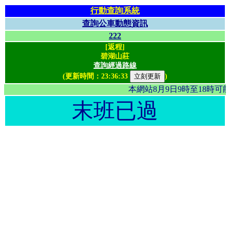
行動查詢系統
查詢公車動態資訊
222
[返程]
碧湖山莊
查詢經過路線
(更新時間：
23:36:33
)
本網站8月9日9時至18時
末班已過