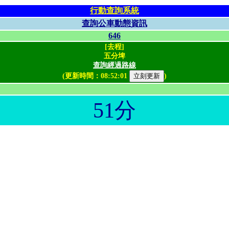
行動查詢系統
查詢公車動態資訊
646
[去程]
五分埤
查詢經過路線
(更新時間：
08:52:01
)
51分