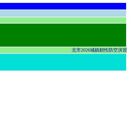
北市2026城鎮韌性防空演