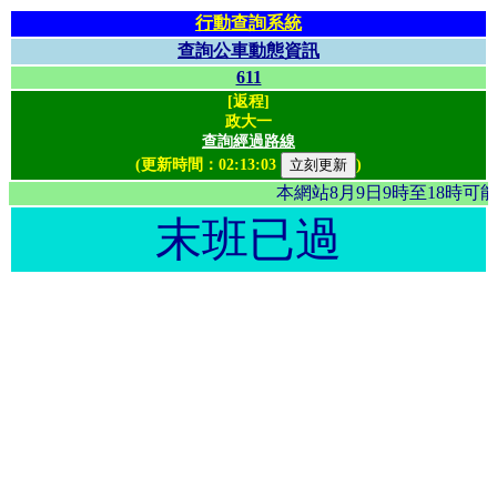
行動查詢系統
查詢公車動態資訊
611
[返程]
政大一
查詢經過路線
(更新時間：
02:13:03
)
本網站8月9日9時至18時
末班已過