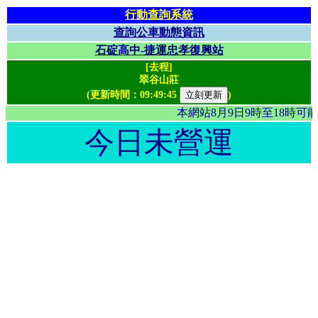
行動查詢系統
查詢公車動態資訊
石碇高中-捷運忠孝復興站
[去程]
翠谷山莊
(更新時間：
09:49:45
)
本網站8月9日9時至18時
今日未營運