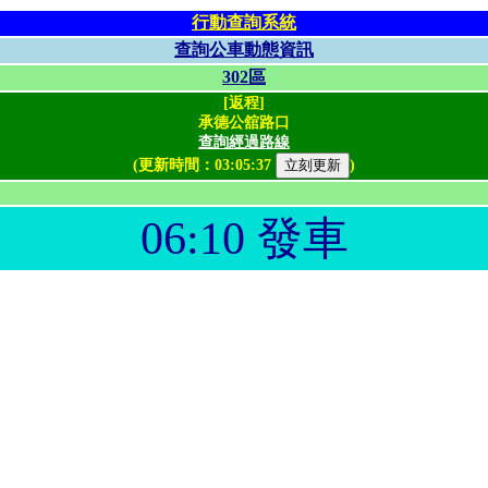
行動查詢系統
查詢公車動態資訊
302區
[返程]
承德公舘路口
查詢經過路線
(更新時間：
03:05:37
)
06:10 發車