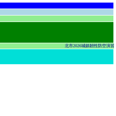
北市2026城鎮韌性防空演