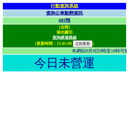
行動查詢系統
查詢公車動態資訊
683預
[去程]
湖光國宅
查詢經過路線
(更新時間：
15:05:09
)
本網站8月9日9時至18時
今日未營運