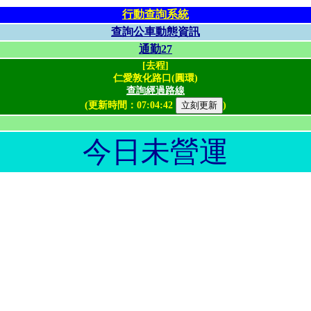
行動查詢系統
查詢公車動態資訊
通勤27
[去程]
仁愛敦化路口(圓環)
查詢經過路線
(更新時間：
07:04:42
)
今日未營運