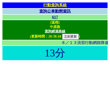
行動查詢系統
查詢公車動態資訊
617
[返程]
中原路
查詢經過路線
(更新時間：
20:38:44
)
８／１３演習行動網路降速影
13分