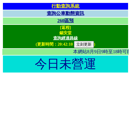
行動查詢系統
查詢公車動態資訊
260區預
[返程]
錫安堂
查詢經過路線
(更新時間：
20:42:10
)
本網站8月9日9時至18時
今日未營運