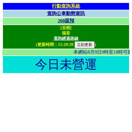
行動查詢系統
查詢公車動態資訊
260區預
[去程]
福音
查詢經過路線
(更新時間：
15:29:39
)
本網站8月9日9時至18時
今日未營運