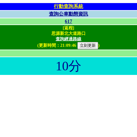
行動查詢系統
查詢公車動態資訊
617
[返程]
思源新北大道路口
查詢經過路線
(更新時間：
21:09:46
)
10分