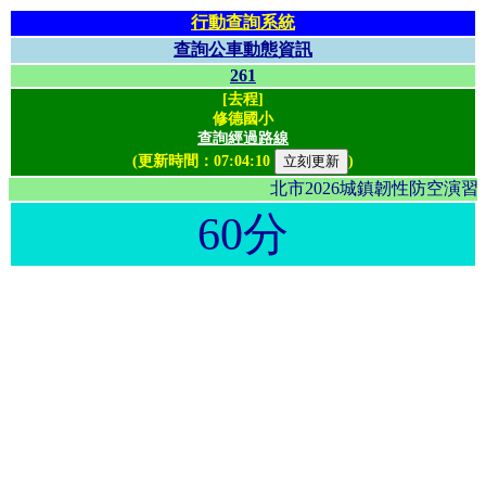
行動查詢系統
查詢公車動態資訊
261
[去程]
修德國小
查詢經過路線
(更新時間：
07:04:10
)
北市2026城鎮韌性防空演
60分