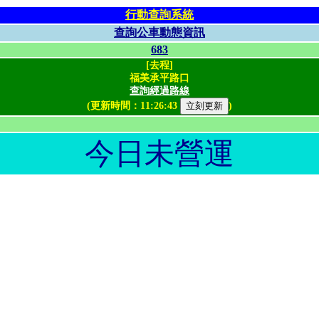
行動查詢系統
查詢公車動態資訊
683
[去程]
福美承平路口
查詢經過路線
(更新時間：
11:26:43
)
今日未營運