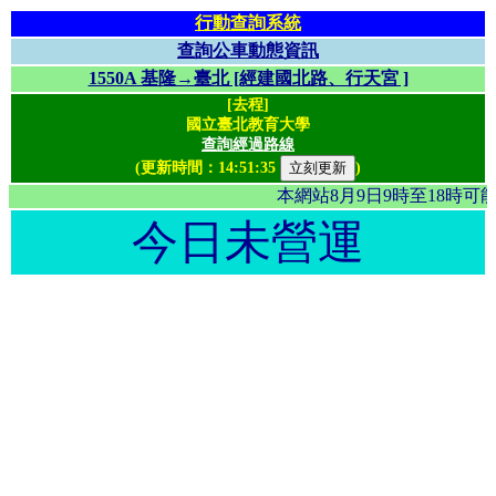
行動查詢系統
查詢公車動態資訊
1550A 基隆→臺北 [經建國北路、行天宮 ]
[去程]
國立臺北教育大學
查詢經過路線
(更新時間：
14:51:35
)
本網站8月9日9時至18時
今日未營運