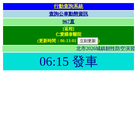
行動查詢系統
查詢公車動態資訊
967直
[返程]
仁愛國泰醫院
(更新時間：
06:13:01
)
北市2026城鎮韌性防空演
06:15 發車