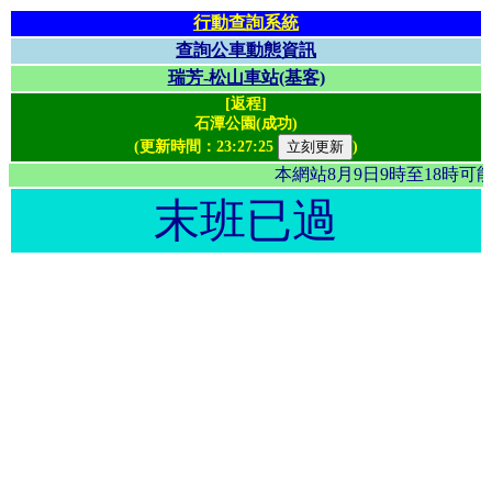
行動查詢系統
查詢公車動態資訊
瑞芳-松山車站(基客)
[返程]
石潭公園(成功)
(更新時間：
23:27:25
)
本網站8月9日9時至18時
末班已過