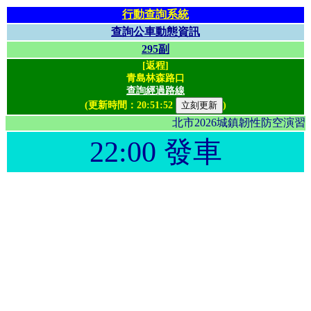
行動查詢系統
查詢公車動態資訊
295副
[返程]
青島林森路口
查詢經過路線
(更新時間：
20:51:52
)
北市2026城鎮韌性防空演
22:00 發車