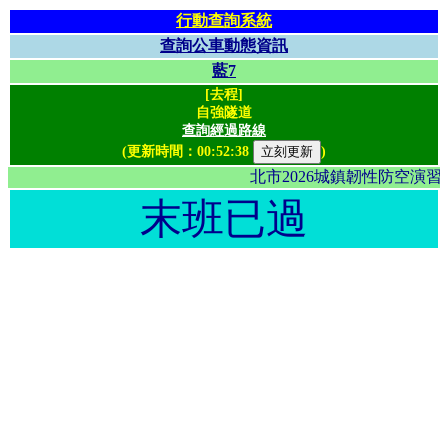
行動查詢系統
查詢公車動態資訊
藍7
[去程]
自強隧道
查詢經過路線
(更新時間：
00:52:38
)
北市2026城鎮韌性防空演
末班已過