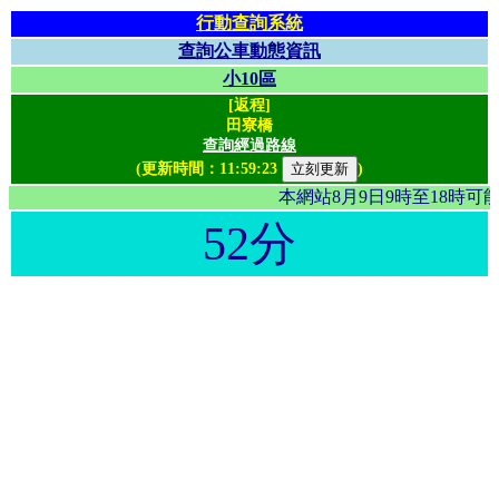
行動查詢系統
查詢公車動態資訊
小10區
[返程]
田寮橋
查詢經過路線
(更新時間：
11:59:23
)
本網站8月9日9時至18時
52分