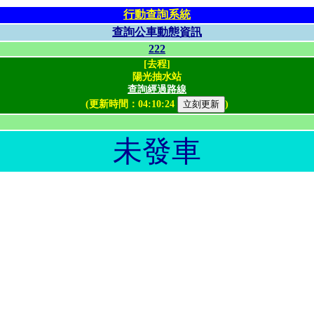
行動查詢系統
查詢公車動態資訊
222
[去程]
陽光抽水站
查詢經過路線
(更新時間：
04:10:24
)
未發車