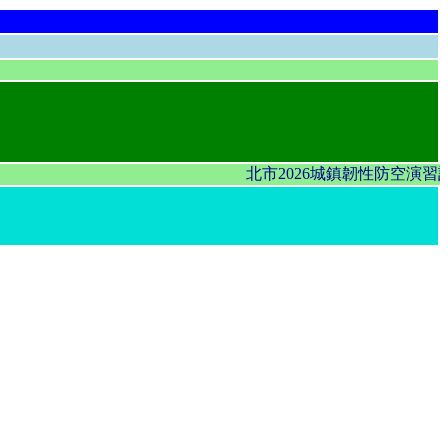
北市2026城鎮韌性防空演