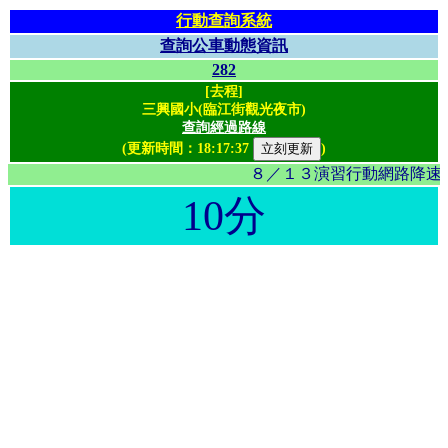
行動查詢系統
查詢公車動態資訊
282
[去程]
三興國小(臨江街觀光夜市)
查詢經過路線
(更新時間：
18:17:37
)
８／１３演習行動網路降速影
10分