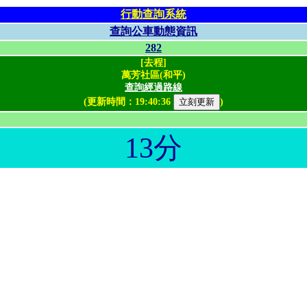
行動查詢系統
查詢公車動態資訊
282
[去程]
萬芳社區(和平)
查詢經過路線
(更新時間：
19:40:36
)
13分