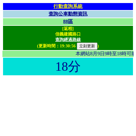
行動查詢系統
查詢公車動態資訊
88區
[返程]
信義建國路口
查詢經過路線
(更新時間：
19:30:56
)
本網站8月9日9時至18時
18分