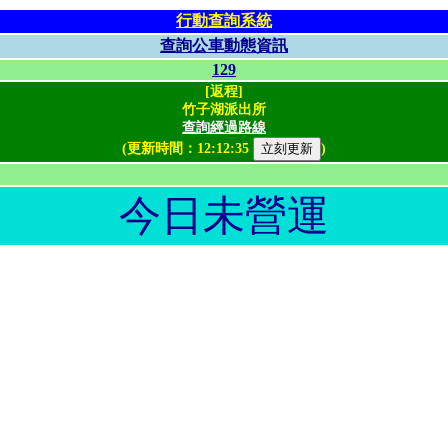
行動查詢系統
查詢公車動態資訊
129
[返程]
竹子湖派出所
查詢經過路線
(更新時間：
12:12:35
)
今日未營運