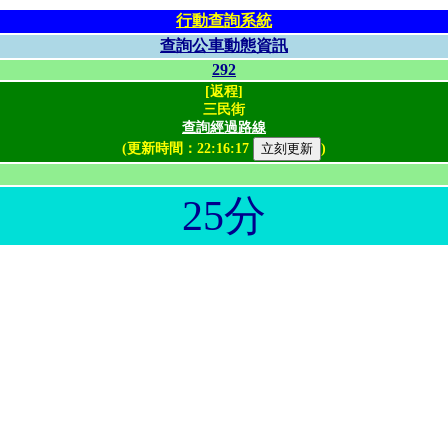
行動查詢系統
查詢公車動態資訊
292
[返程]
三民街
查詢經過路線
(更新時間：
22:16:17
)
25分