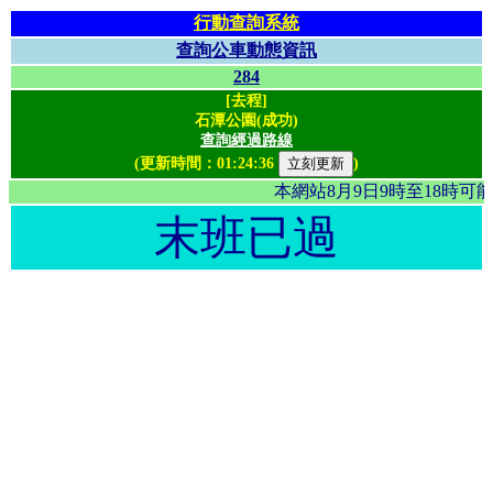
行動查詢系統
查詢公車動態資訊
284
[去程]
石潭公園(成功)
查詢經過路線
(更新時間：
01:24:36
)
本網站8月9日9時至18時
末班已過