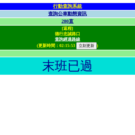
行動查詢系統
查詢公車動態資訊
280直
[返程]
德行忠誠路口
查詢經過路線
(更新時間：
02:15:53
)
末班已過