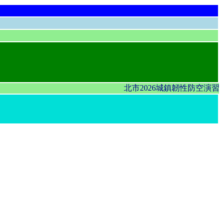
北市2026城鎮韌性防空演