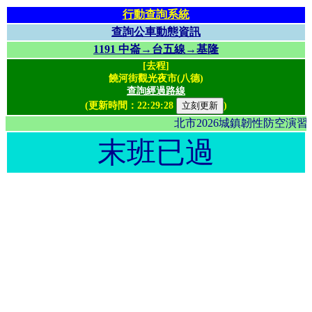
行動查詢系統
查詢公車動態資訊
1191 中崙→台五線→基隆
[去程]
饒河街觀光夜市(八德)
查詢經過路線
(更新時間：
22:29:28
)
北市2026城鎮韌性防空演
末班已過