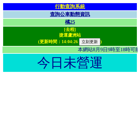
行動查詢系統
查詢公車動態資訊
橘25
[去程]
捷運蘆洲站
(更新時間：
14:04:26
)
本網站8月9日9時至18時
今日未營運