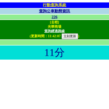
行動查詢系統
查詢公車動態資訊
226
[去程]
光華商場
查詢經過路線
(更新時間：
11:42:07
)
11分