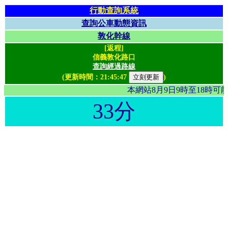
行動查詢系統
查詢公車動態資訊
敦化幹線
[返程]
信義敦化路口
查詢經過路線
(更新時間：
21:45:47
)
本網站8月9日9時至18時
33分