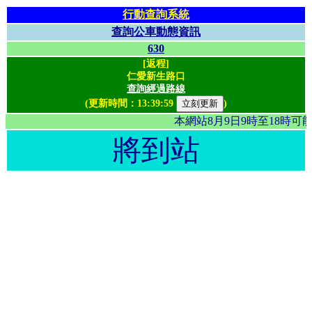
行動查詢系統
查詢公車動態資訊
630
[返程]
仁愛新生路口
查詢經過路線
(更新時間：
13:39:59
)
本網站8月9日9時至18時
將到站