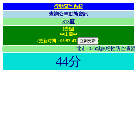
行動查詢系統
查詢公車動態資訊
813區
[去程]
中山國中
(更新時間：
05:57:43
)
北市2026城鎮韌性防空演
44分