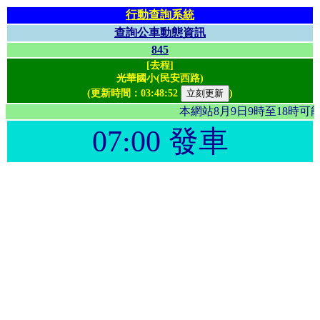
行動查詢系統
查詢公車動態資訊
845
[去程]
光華國小(民安西路)
(更新時間：
03:48:52
)
本網站8月9日9時至18時
07:00 發車