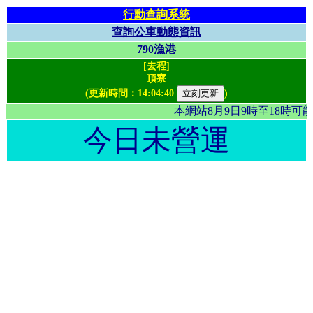
行動查詢系統
查詢公車動態資訊
790漁港
[去程]
頂寮
(更新時間：
14:04:40
)
本網站8月9日9時至18時
今日未營運