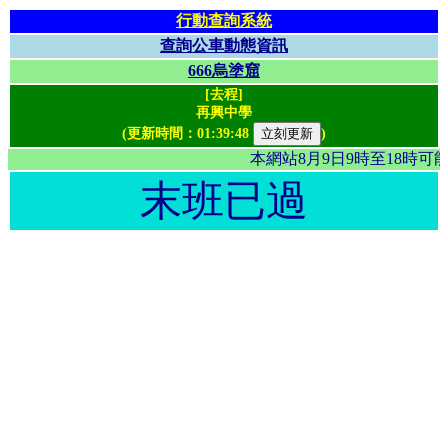
行動查詢系統
查詢公車動態資訊
666烏塗窟
[去程]
再興中學
(更新時間：
01:39:48
)
本網站8月9日9時至18時
末班已過