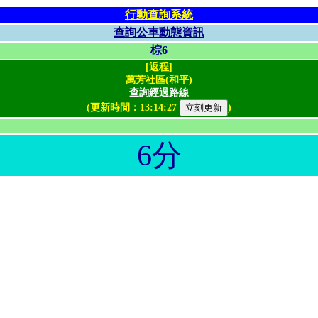
行動查詢系統
查詢公車動態資訊
棕6
[返程]
萬芳社區(和平)
查詢經過路線
(更新時間：
13:14:27
)
6分