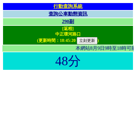
行動查詢系統
查詢公車動態資訊
290副
[返程]
中正環河路口
(更新時間：
18:45:20
)
本網站8月9日9時至18時
48分