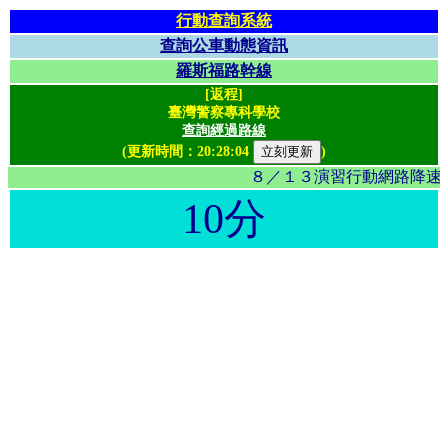
行動查詢系統
查詢公車動態資訊
羅斯福路幹線
[返程]
臺灣警察專科學校
查詢經過路線
(更新時間：
20:28:04
)
８／１３演習行動網路降速影
10分