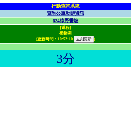
行動查詢系統
查詢公車動態資訊
624綠野香坡
[返程]
植物園
(更新時間：
10:52:10
)
3分