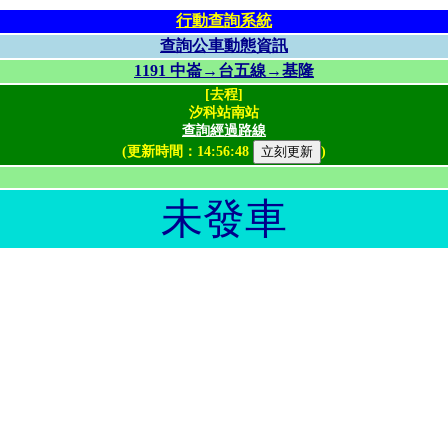
行動查詢系統
查詢公車動態資訊
1191 中崙→台五線→基隆
[去程]
汐科站南站
查詢經過路線
(更新時間：
14:56:48
)
未發車