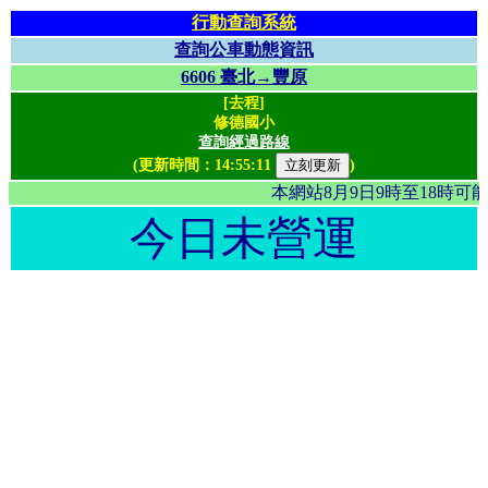
行動查詢系統
查詢公車動態資訊
6606 臺北→豐原
[去程]
修德國小
查詢經過路線
(更新時間：
14:55:11
)
本網站8月9日9時至18時
今日未營運