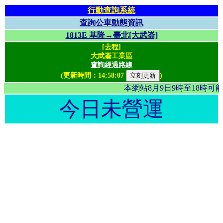
行動查詢系統
查詢公車動態資訊
1813E 基隆→臺北[大武崙]
[去程]
大武崙工業區
查詢經過路線
(更新時間：
14:58:07
)
本網站8月9日9時至18時
今日未營運