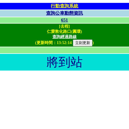
行動查詢系統
查詢公車動態資訊
651
[去程]
仁愛敦化路口(圓環)
查詢經過路線
(更新時間：
13:52:14
)
將到站