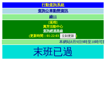
行動查詢系統
查詢公車動態資訊
綠11
[返程]
萬芳活動中心
查詢經過路線
(更新時間：
01:22:03
)
本網站8月9日9時至18時
末班已過