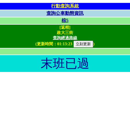
行動查詢系統
查詢公車動態資訊
棕5
[返程]
政大三街
查詢經過路線
(更新時間：
01:13:23
)
末班已過