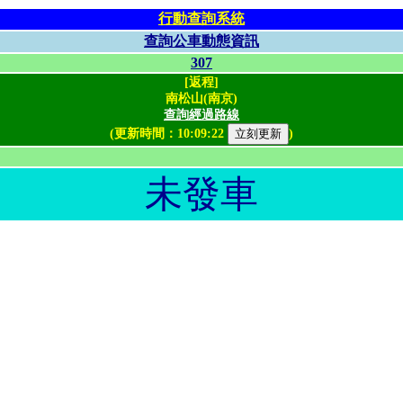
行動查詢系統
查詢公車動態資訊
307
[返程]
南松山(南京)
查詢經過路線
(更新時間：
10:09:22
)
未發車