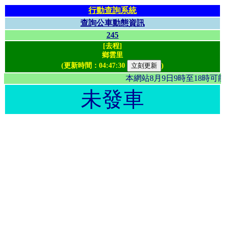
行動查詢系統
查詢公車動態資訊
245
[去程]
鄉雲里
(更新時間：
04:47:30
)
本網站8月9日9時至18時
未發車