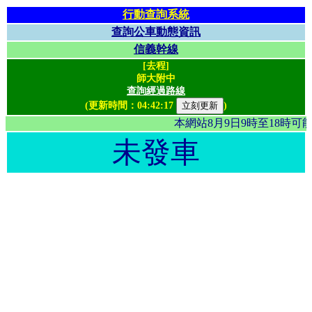
行動查詢系統
查詢公車動態資訊
信義幹線
[去程]
師大附中
查詢經過路線
(更新時間：
04:42:17
)
本網站8月9日9時至18時
未發車