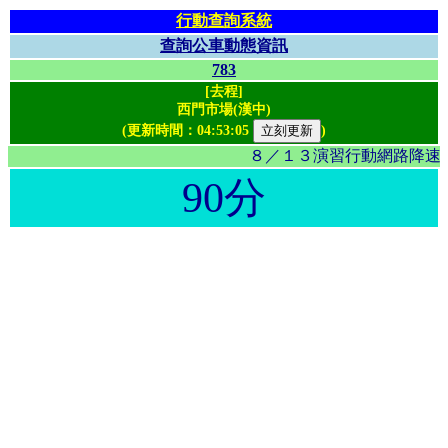
行動查詢系統
查詢公車動態資訊
783
[去程]
西門市場(漢中)
(更新時間：
04:53:05
)
８／１３演習行動網路降速影
90分